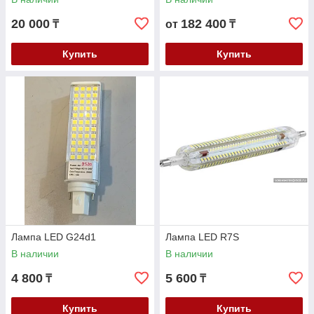
20 000
182 400
₸
от
₸
Купить
Купить
Лампа LED G24d1
Лампа LED R7S
В наличии
В наличии
4 800
5 600
₸
₸
Купить
Купить