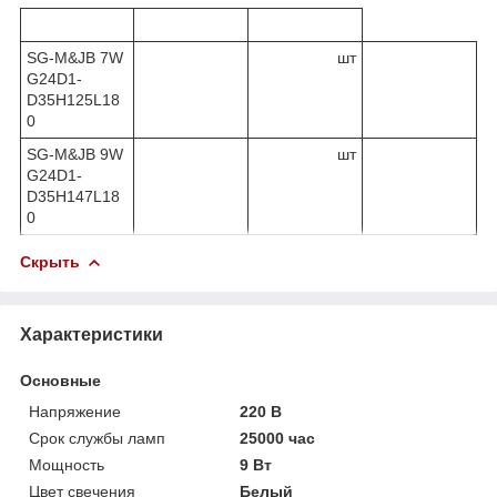
SG-M&JВ 7W
шт
G24D1-
D35H125L18
0
SG-M&JВ 9W
шт
G24D1-
D35H147L18
0
Скрыть
Характеристики
Основные
Напряжение
220 В
Срок службы ламп
25000 час
Мощность
9 Вт
Цвет свечения
Белый