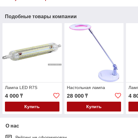
Подобные товары компании
Лампа LED R7S
Настольная лампа
Лам
4 000
28 000
4 8
₸
₸
Купить
Купить
О нас
Рейтинг не сформирован