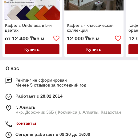
Кафель Undefasa в 5-и
Кафель - классическая
Кафе
цветах
коллекция
ора
12 400
12 000
12 
от
₸/кв.м
₸/кв.м
Купить
Купить
О нас
Рейтинг не сформирован
Менее 5 отзывов за последний год
Работает с 28.02.2014
г. Алматы
мкр. Дорожник 36Б ( Кокмайса ), Алматы, Казахстан
Контакты
Сегодня работает с 09:30 до 16:00