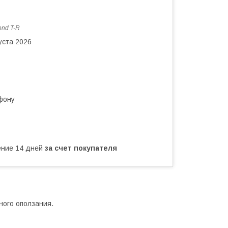
ond T-R
уста 2026
фону
чение 14 дней
за счет покупателя
ного оползания.