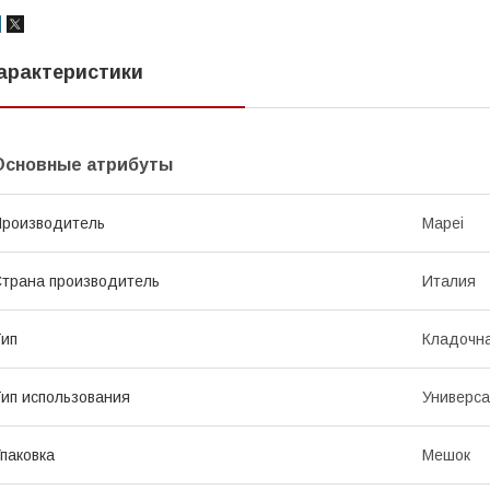
арактеристики
Основные атрибуты
роизводитель
Mapei
трана производитель
Италия
ип
Кладочна
ип использования
Универс
паковка
Мешок