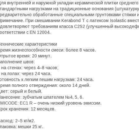
ля внутренней и наружной укладки керамической плитки среднего 
тандартными нагрузками на традиционные основания (штукатурку,
редварительно обработанные специальными грунтовками стяжки из
римечание. При смешивании Kerabond T c латексом Isolastic вмес
довлетворяют требованиям класса С2S2 (улучшенный высокодефо
оответствии с EN 12004.
ехнические характеристики
ремя жизнеспособности смеси: более 8 часов.
трытое время: 20 минут.
аполнение швов:
 на стенах: через 4–8 часов;
 на полах: через 24 часа.
отовность к легким пешим нагрузкам: 24 часа.
ремя полного отверждения: около 14 дней.
вет: серый и белый.
анесение: зубчатым шпателем №4, 5, 6.
MICODE: EC1 R – очень низкий уровень эмиссии.
рок хранения: 12 месяцев.
асход: 2–5 кг/м2.
паковка: мешки 25 кг.