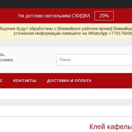
На детские светильники
СКИДКА
20%
общения будут обработаны с [ближайшее рабочее время] ближайше
уточнения информации напишите на WhatsApp +77017600
лы,
озаика
АС
КОНТАКТЫ
ДОСТАВКА И ОПЛАТА
Клей кафель