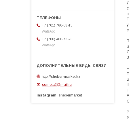
Д
с
п
П
у
+7 (701) 760-08-15
с
WatsApp
+7 (700) 400-76-23
Т
WatsApp
В
О
З
−
−
Г
http://sheber-market.kz
В
cometa2@mail.ru
Ц
Н
instagram
shebermarket
E
С
Р
У