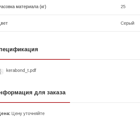
асовка материала (кг)
25
Цвет
Серый
пецификация
kerabond_t.pdf
нформация для заказа
Цена:
Цену уточняйте