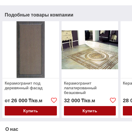
Подобные товары компании
Керамогранит под
Керамогранит
Кера
деревянный фасад
лапатированный
безшовный
26 000
32 000
28 
от
₸/кв.м
₸/кв.м
Купить
Купить
О нас