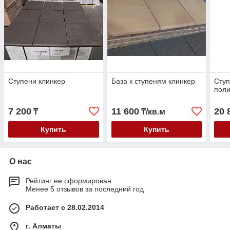
Ступени клинкер
База к ступеням клинкер
Ступ
пол
7 200
11 600
20 
₸
₸/кв.м
Купить
Купить
О нас
Рейтинг не сформирован
Менее 5 отзывов за последний год
Работает с 28.02.2014
г. Алматы