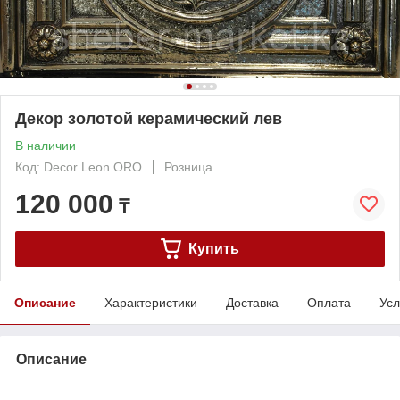
Декор золотой керамический лев
В наличии
Код: Decor Leon ORO
Розница
120 000
₸
Купить
Описание
Характеристики
Доставка
Оплата
Усл
Описание