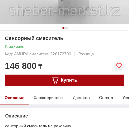
Сенсорный смеситель
В наличии
Код: AMURA смеситель 526172700
Розница
146 800
₸
Купить
Описание
Характеристики
Доставка
Оплата
Усл
Описание
сенсорный смеситель на раковину