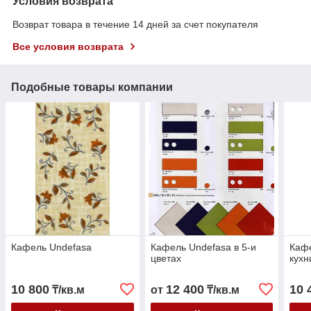
Условия возврата
Возврат товара в течение 14 дней за счет покупателя
Все условия возврата
Подобные товары компании
Кафель Undefasa
Кафель Undefasa в 5-и
Кафе
цветах
кухн
10 800
12 400
10 
₸/кв.м
от
₸/кв.м