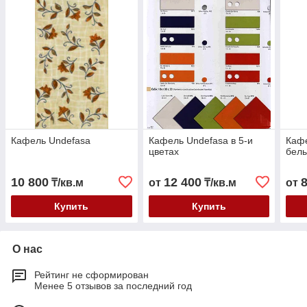
Кафель Undefasa
Кафель Undefasa в 5-и
Кафе
цветах
бел
10 800
12 400
₸/кв.м
от
₸/кв.м
от
Купить
Купить
О нас
Рейтинг не сформирован
Менее 5 отзывов за последний год