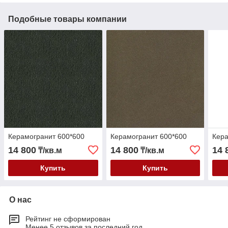
Подобные товары компании
Керамогранит 600*600
Керамогранит 600*600
Кера
14 800
14 800
14 
₸/кв.м
₸/кв.м
Купить
Купить
О нас
Рейтинг не сформирован
Менее 5 отзывов за последний год