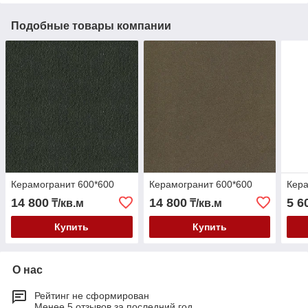
Подобные товары компании
Керамогранит 600*600
Керамогранит 600*600
Кера
14 800
14 800
5 6
₸/кв.м
₸/кв.м
Купить
Купить
О нас
Рейтинг не сформирован
Менее 5 отзывов за последний год