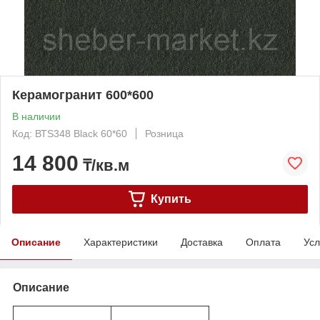
Керамогранит 600*600
В наличии
Код: ВТS348 Black 60*60
Розница
14 800
₸/кв.м
Купить
Описание
Характеристики
Доставка
Оплата
Усл
Описание