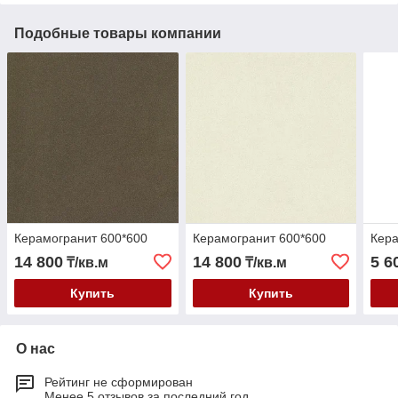
Подобные товары компании
Керамогранит 600*600
Керамогранит 600*600
Кера
14 800
14 800
5 6
₸/кв.м
₸/кв.м
Купить
Купить
О нас
Рейтинг не сформирован
Менее 5 отзывов за последний год