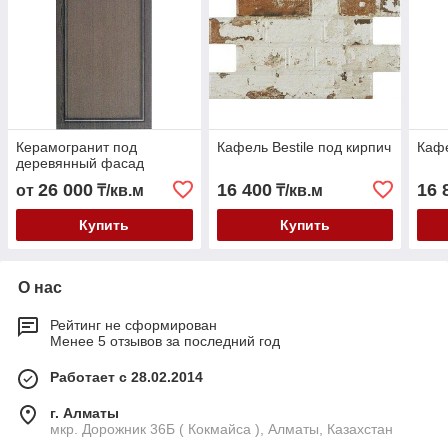
Керамогранит под
Кафель Bestile под кирпич
Кафе
деревянный фасад
26 000
16 400
16 
от
₸/кв.м
₸/кв.м
Купить
Купить
О нас
Рейтинг не сформирован
Менее 5 отзывов за последний год
Работает с 28.02.2014
г. Алматы
мкр. Дорожник 36Б ( Кокмайса ), Алматы, Казахстан