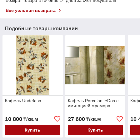
Возврат товара в течение 14 дней за счет покупателя
Все условия возврата
Подобные товары компании
Кафель Undefasa
Кафель PorcelaniteDos с
Кафе
имитацией мрамора
10 800
27 600
10 
₸/кв.м
₸/кв.м
Купить
Купить