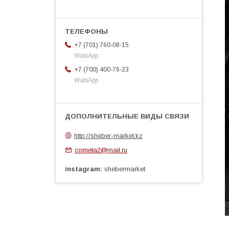
+7 (701) 760-08-15
WatsApp
+7 (700) 400-76-23
WatsApp
http://sheber-market.kz
cometa2@mail.ru
instagram
shebermarket