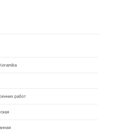
 Keramika
ренних работ
ская
анная