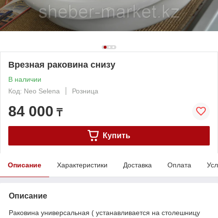
Врезная раковина снизу
В наличии
Код: Neo Selena
Розница
84 000
₸
Купить
Описание
Характеристики
Доставка
Оплата
Усл
Описание
Раковина универсальная ( устанавливается на столешницу