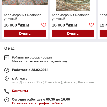
Керамогранит Realonda
Керамогранит Realonda
Кера
уличный
уличный
16 000
16 000
12 
₸/кв.м
₸/кв.м
Купить
Купить
О нас
Рейтинг не сформирован
Менее 5 отзывов за последний год
Работает с 28.02.2014
г. Алматы
мкр. Дорожник 36Б ( Кокмайса ), Алматы, Казахстан
Контакты
Сегодня работает с 09:30 до 16:00
Показать весь график работы