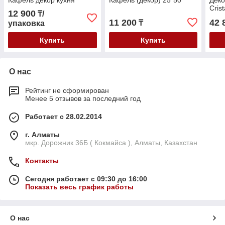
Кафель декор кухня
Кафель (декор) 25*50
Деко
Cris
12 900
₸/
11 200
42 
₸
упаковка
Купить
Купить
О нас
Рейтинг не сформирован
Менее 5 отзывов за последний год
Работает с 28.02.2014
г. Алматы
мкр. Дорожник 36Б ( Кокмайса ), Алматы, Казахстан
Контакты
Сегодня работает с 09:30 до 16:00
Показать весь график работы
О нас