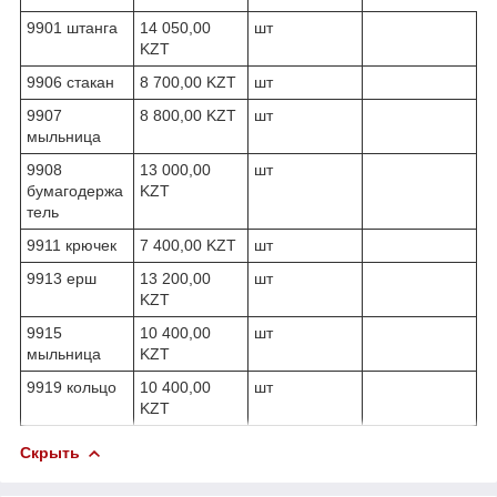
9901 штанга
14 050,00
шт
KZT
9906 стакан
8 700,00 KZT
шт
9907
8 800,00 KZT
шт
мыльница
9908
13 000,00
шт
бумагодержа
KZT
тель
9911 крючек
7 400,00 KZT
шт
9913 ерш
13 200,00
шт
KZT
9915
10 400,00
шт
мыльница
KZT
9919 кольцо
10 400,00
шт
KZT
Скрыть