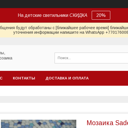
На детские светильники
СКИДКА
20%
общения будут обработаны с [ближайшее рабочее время] ближайше
уточнения информации напишите на WhatsApp +77017600
лы,
озаика
АС
КОНТАКТЫ
ДОСТАВКА И ОПЛАТА
Мозаика Sad