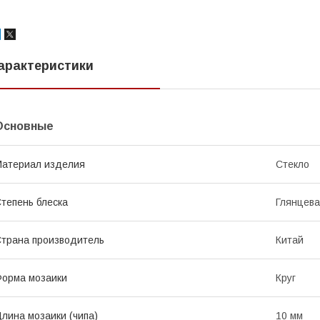
арактеристики
Основные
атериал изделия
Стекло
тепень блеска
Глянцев
трана производитель
Китай
орма мозаики
Круг
лина мозаики (чипа)
10 мм