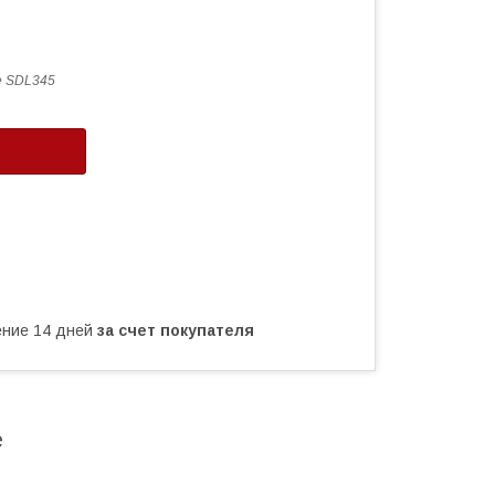
e SDL345
чение 14 дней
за счет покупателя
e