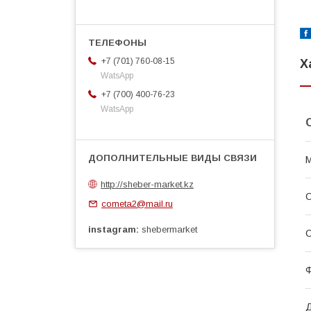
+7 (701) 760-08-15
Х
WatsApp
+7 (700) 400-76-23
WatsApp
М
http://sheber-market.kz
С
cometa2@mail.ru
instagram
shebermarket
С
Ф
Д