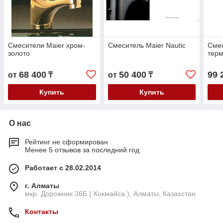
Смесители Maier хром-
Смеситель Maier Nautic
Смес
золото
терм
68 400
50 400
99 
от
₸
от
₸
Купить
Купить
О нас
Рейтинг не сформирован
Менее 5 отзывов за последний год
Работает с 28.02.2014
г. Алматы
мкр. Дорожник 36Б ( Кокмайса ), Алматы, Казахстан
Контакты