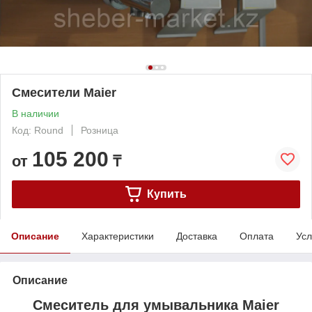
Смесители Maier
В наличии
Код: Round
Розница
105 200
от
₸
Купить
Описание
Характеристики
Доставка
Оплата
Усл
Описание
Смеситель для умывальника Maier