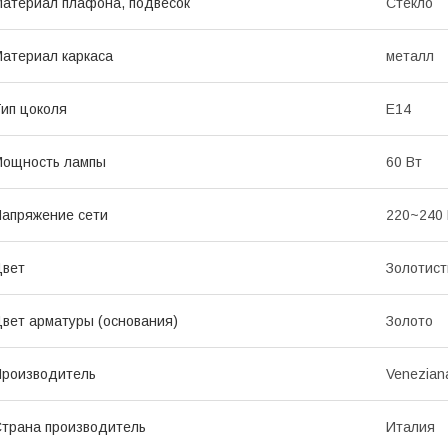
атериал плафона, подвесок
Стекло
атериал каркаса
металл
ип цоколя
E14
Мощность лампы
60 Вт
апряжение сети
220~240
Цвет
Золотис
вет арматуры (основания)
Золото
роизводитель
Venezian
трана производитель
Италия