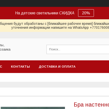
На детские светильники
СКИДКА
20%
общения будут обработаны с [ближайшее рабочее время] ближайше
уточнения информации напишите на WhatsApp +77017600
лы,
озаика
АС
КОНТАКТЫ
ДОСТАВКА И ОПЛАТА
Бра настенно