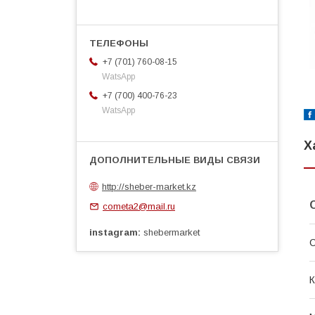
+7 (701) 760-08-15
WatsApp
+7 (700) 400-76-23
WatsApp
Х
http://sheber-market.kz
cometa2@mail.ru
instagram
shebermarket
С
К