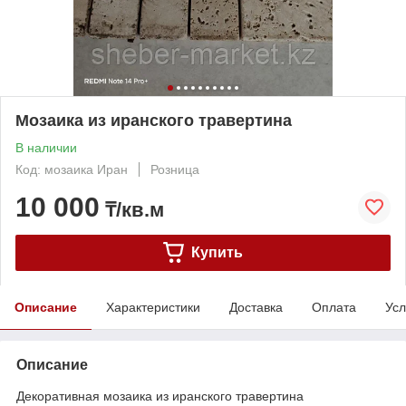
Мозаика из иранского травертина
В наличии
Код: мозаика Иран
Розница
10 000
₸/кв.м
Купить
Описание
Характеристики
Доставка
Оплата
Усл
Описание
Декоративная мозаика из иранского травертина