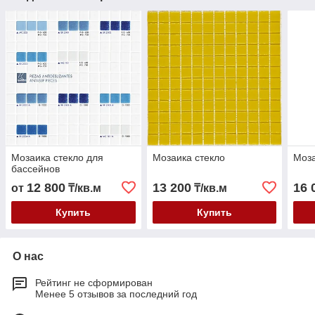
Мозаика стекло для
Мозаика стекло
Моза
бассейнов
12 800
13 200
16 
от
₸/кв.м
₸/кв.м
Купить
Купить
О нас
Рейтинг не сформирован
Менее 5 отзывов за последний год