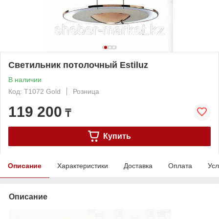
Cветильник потолочный Estiluz
В наличии
Код: T1072 Gold
Розница
119 200
₸
Купить
Описание
Характеристики
Доставка
Оплата
Усл
Описание