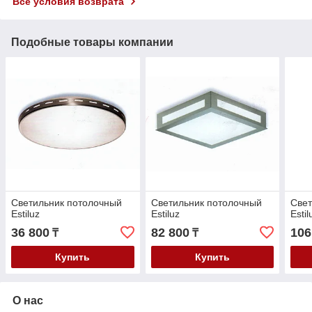
Все условия возврата
Подобные товары компании
Cветильник потолочный
Cветильник потолочный
Cвет
Estiluz
Estiluz
Estil
36 800
82 800
106
₸
₸
Купить
Купить
О нас