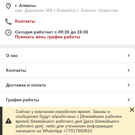
г. Алматы
мкр. Дорожник 36Б ( Кокмайса ), Алматы, Казахстан
Контакты
Сегодня работает с 09:30 до 16:00
Показать весь график работы
О нас
Контакты
Доставка и оплата
График работы
Сейчас у компании нерабочее время. Заказы и
Полная версия сайта
сообщения будут обработаны с [ближайшее рабочее
время] ближайшего рабочего дня [дата ближайшего
рабочего дня]. либо для уточнения информации
Сайт создан на маркетплейсе
Satu.kz
напишите на WhatsApp +77017600815