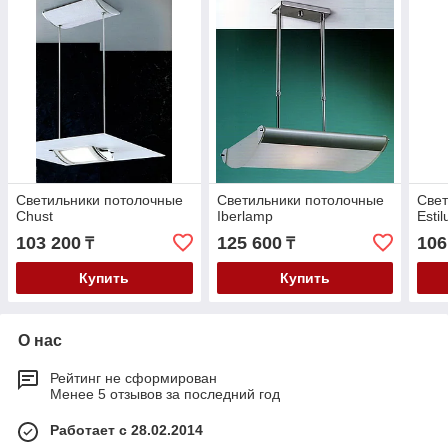
Cветильники потолочные
Cветильники потолочные
Cвет
Chust
Iberlamp
Estil
103 200
125 600
106
₸
₸
Купить
Купить
О нас
Рейтинг не сформирован
Менее 5 отзывов за последний год
Работает с 28.02.2014