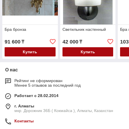
Бра бронза
Cветильник настенный
Бра 
91 600
42 000
103
₸
₸
Купить
Купить
О нас
Рейтинг не сформирован
Менее 5 отзывов за последний год
Работает с 28.02.2014
г. Алматы
мкр. Дорожник 36Б ( Кокмайса ), Алматы, Казахстан
Контакты