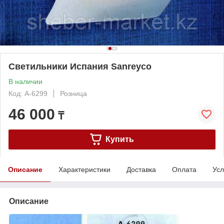
Светильники Испания Sanreyco
В наличии
Код: A-6299
Розница
46 000
₸
Купить
Описание
Характеристики
Доставка
Оплата
Усл
Описание