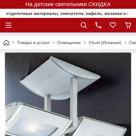
На детские светильники
СКИДКА
отделочные материалы, смесители, кафель, мозаика из Е
Товары и услуги
Освещение
Chust (Испания)
Cв