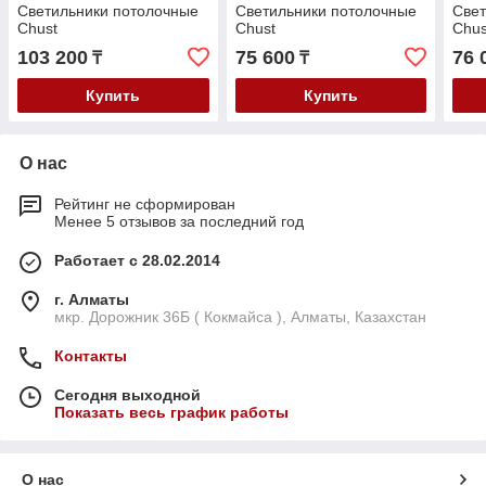
Cветильники потолочные
Cветильники потолочные
Cвет
Chust
Chust
Chus
103 200
75 600
76 
₸
₸
Купить
Купить
О нас
Рейтинг не сформирован
Менее 5 отзывов за последний год
Работает с 28.02.2014
г. Алматы
мкр. Дорожник 36Б ( Кокмайса ), Алматы, Казахстан
Контакты
Сегодня выходной
Показать весь график работы
О нас