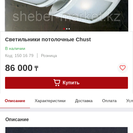
Cветильники потолочные Chust
В наличии
Код: 150 16 79
Розница
86 000
₸
Купить
Описание
Характеристики
Доставка
Оплата
Усл
Описание