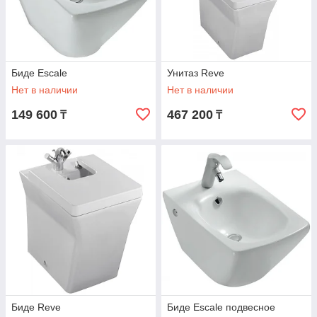
а Jacob Delafon и Sanijura становятся коммерческими
брендами Kohler France.
Биде Escale
Унитаз Reve
Нет в наличии
Нет в наличии
149 600
467 200
₸
₸
Биде Reve
Биде Escale подвесное