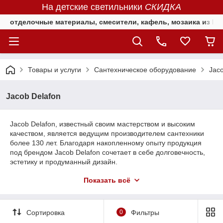
На детские светильники
СКИДКА
отделочные материалы, смесители, кафель, мозаика из Е
Товары и услуги
Сантехническое оборудование
Jaco
Jacob Delafon
Jacob Delafon, известный своим мастерством и высоким
качеством, является ведущим производителем сантехники
более 130 лет. Благодаря накопленному опыту продукция
под брендом Jacob Delafon сочетает в себе долговечность,
эстетику и продуманный дизайн.
Jacob Delafon
Показать всё
1889 Jacob Delafon был основан Эмилем Жакобом и
Морисом Делафоном, которые предугадали рост
потребности людей в личной гигиене и гидротерапии в конце
Сортировка
0
Фильтры
XIX века. Они открыли завод в Пуйи-сюр-Сон (21) и начали